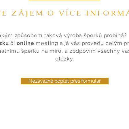
E ZÁJEM O VÍCE INFORM
 jakým způsobem taková výroba šperků probíhá?
zku
či
online
meeting a já vás provedu celým 
inálnímu šperku na míru, a zodpovím všechny va
otázky.
Nezávazně poptat přes formulář
CE
NÁHRDELNÍKY
E-SHOP
ŠPERKY NA MÍRU
KONT
rmulář pro uplatnění reklamace
Formulář pro odstoupení od 