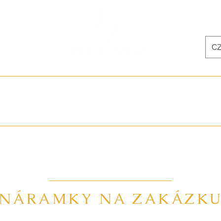
.com
CZ
LNÍKY
NÁRAMKY
NÁUŠNICE
E-SHOP
ŠPERKY NA 
NÁRAMKY NA ZAKÁZK