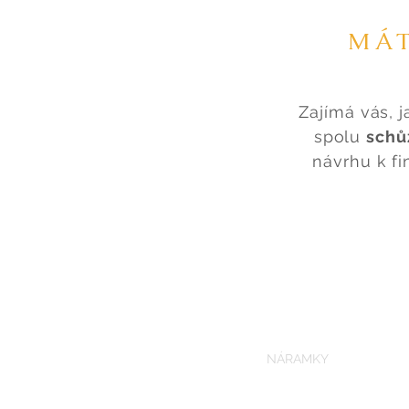
MÁT
Zajímá vás,
spolu
schů
návrhu k f
PRSTENY
NÁRAMKY
NÁUŠNI
Obchodní podmínky
GDPR
Fo