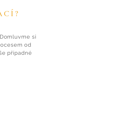
ACÍ?
 Domluvme si
procesem od
še případné
AKT
smlouvy
České puncovní značky