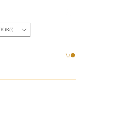
Domluvit konzultaci
K (Kč)
BLOG
MÍRU
U