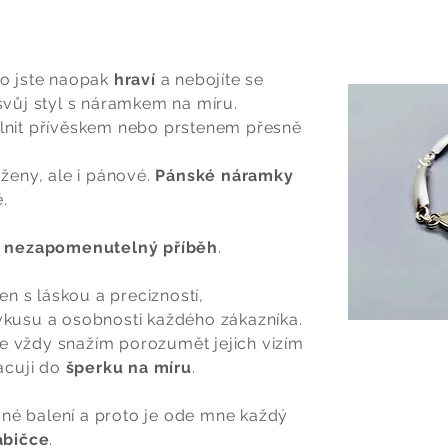
o jste naopak
hraví
a nebojíte se
vůj styl s náramkem na míru.
nit přívěskem nebo prstenem přesně
ženy, ale i pánové.
Pánské náramky
.
t
nezapomenutelný příběh
.
en s láskou a precizností,
kusu a osobnosti každého zákazníka.
se vždy snažím porozumět jejich vizím
acuji do
šperku na míru
.
sné balení a proto je ode mne každý
abičce
.