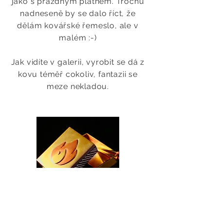
jako s prázdným plátnem. Trochu
nadneseně by se dalo říct, že
dělám kovářské řemeslo, ale v
malém :-)
Jak vidíte v galerii, vyrobit se dá z
kovu téměř cokoliv, fantazii se
meze nekladou.