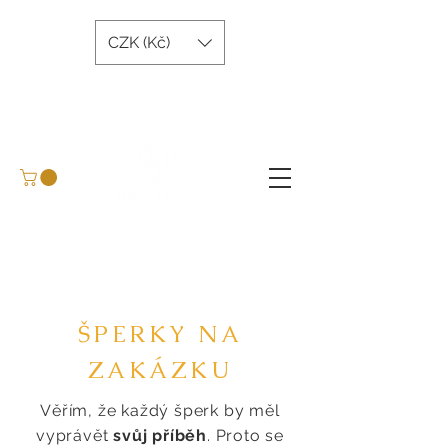
CZK (Kč)
andreatjewelry@gmail.com
+420 734 243 645
Domluvit konzultaci
BLOG
ŠPERKY NA
ZAKÁZKU
Věřím, že každý šperk by měl
vyprávět
svůj příběh
. Proto se