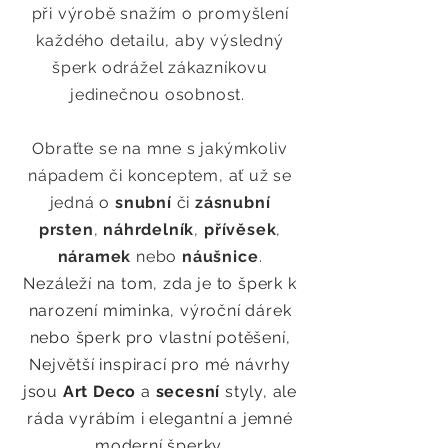
při výrobě snažím o promyšlení
každého detailu, aby výsledný
šperk odrážel zákazníkovu
jedinečnou osobnost.
Obraťte se na mne s jakýmkoliv
nápadem či konceptem, ať už se
jedná
o
snubní
či
zásnubní
prsten
,
náhrdelník
,
přívěsek
,
náramek
nebo
náušnice
.
Nezáleží na tom, zda je to šperk k
narození miminka, výroční dárek
nebo šperk
pro vlastní potěšení,
Největší inspirací pro mé návrhy
jsou
Art Deco
a
secesní
styly, ale
ráda vyrábím i elegantní a jemné
moderní šperky.