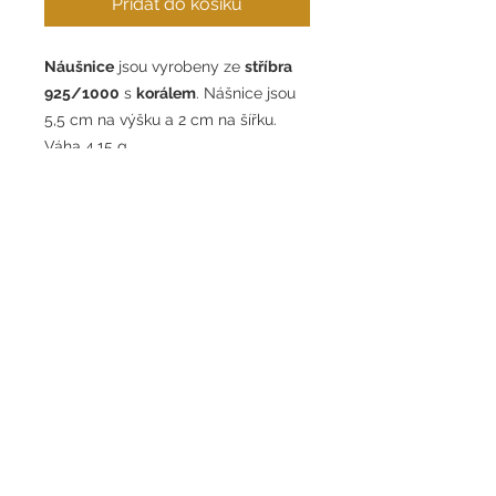
Přidat do košíku
Náušnice
jsou vyrobeny ze
stříbra
925/1000
s
korálem
. Nášnice jsou
5,5 cm na výšku a 2 cm na šířku.
Váha 4,15 g.
Earrings
are made of
silver
925/1000
with
corals
. The earrings
are 5.5 cm high and 2 cm wide.
Weight 4.15 g.
Formulář pro odstoupení od smlouvy
Obchodní podmínky
GDPR
Formulář pro uplatnění reklamace