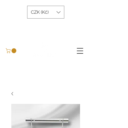
CZK (Kč)
andreatjewelry@gmail.com
+420 734 243 645
Domluvit konzultaci
BLOG