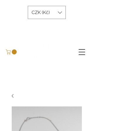
CZK (Kč)
andreatjewelry@gmail.com
+420 734 243 645
Domluvit konzultaci
BLOG