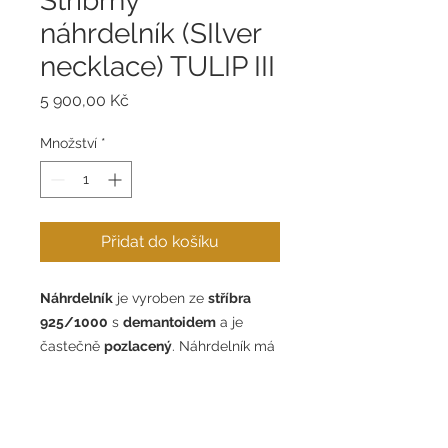
Stříbrný
náhrdelník (SIlver
necklace) TULIP III
Cena
5 900,00 Kč
Množství
*
Přidat do košíku
Náhrdelník
je vyroben ze
stříbra
925/1000
s
demantoidem
a je
častečně
po
zlacený
. Náhrdelník má
tři nastavitelné délky 45-48-50 cm.
Váha 11,60 g.
The
necklace
is made of
silver