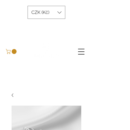
CZK (Kč)
andreatjewelry@gmail.com
+420 734 243 645
Arrange a meeting
BLOG