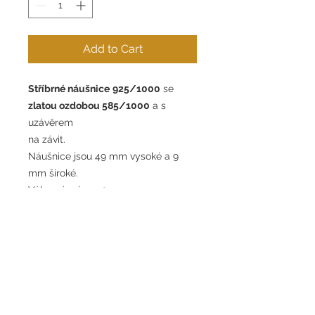
Add to Cart
Stříbrné náušnice
925/1000
se
zlatou ozdobou 585/1000
a s
uzávěrem
na závit.
Náušnice jsou 49 mm vysoké a 9
mm široké.
Váha páru je 3,50 g.
Silver earrings 925/1000 with gold
ornament 585/1000
and with
closure per thread.
The earrings are 49 mm high and 9
mm wide.
The weight of the pair is 3.50 g.