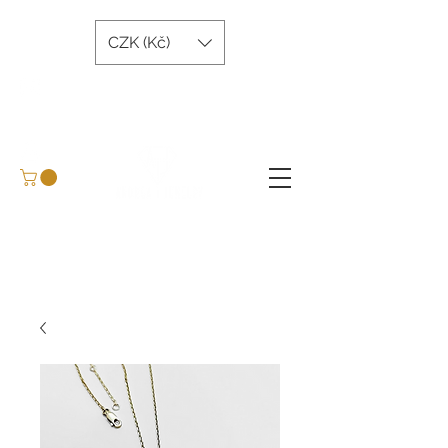
CZK (Kč)
andreatjewelry@gmail.com
+420 734 243 645
Arrange a meeting
BLOG