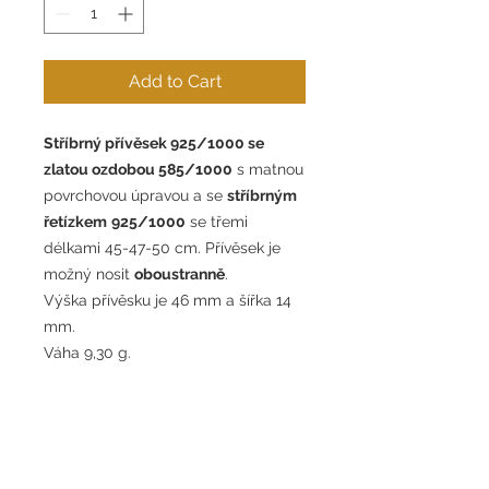
Add to Cart
Stříbrný přívěsek 925/1000 se
zlatou ozdobou 585/1000
s matnou
povrchovou úpravou a se
stříbrným
řetízkem
925/1000
se třemi
délkami 45-47-50 cm. Přívěsek je
možný nosit
oboustranně
.
Výška přívěsku je 46 mm a šířka 14
mm.
Váha 9,30 g.
Silver pendant 925/1000 with gold
ornament 585/1000
with matte
finish and with
silver
chain 925/1000
with three lengths