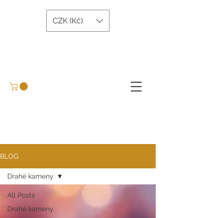
CZK (Kč)
andreatjewelry@gmail.com
+420 734 243 645
Domluvit konzultaci
BLOG
BLOG
Drahé kameny
All Posts
Drahé kameny