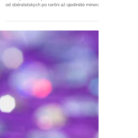
Vítejte v mém čtyřdílném průvodci světem
fascinujících drahých kamenů. V tomto článku:
od sběratelských po raritní až ojedinělé minerály.